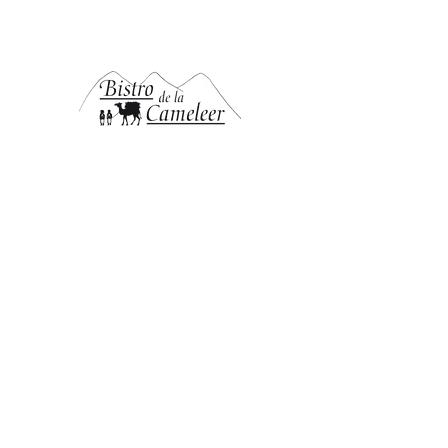
ÖFFNUNGSZEITEN
Di - Fr 11:30-22:00 Uhr
(Küche schließt 30 min früher)
Sa - Mo geschlossen
ADRESSE
Bierstraße 15
49074 Osnabrück